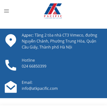
Skip
to
content
Адрес: Tầng 2 tòa nhà CT3 Vimeco, đường
Nguyễn Chánh, Phường Trung Hòa, Quận
Cầu Giấy, Thành phố Hà Nội
Hotline
024 66850399
Email:
info@atkpacific.com