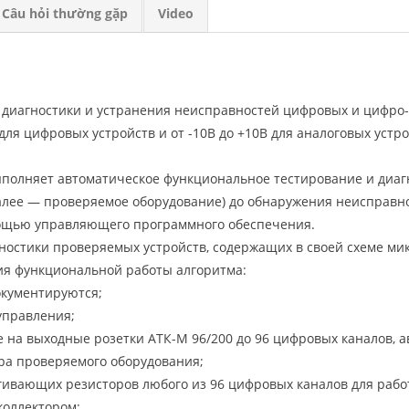
Câu hỏi thường gặp
Video
, диагностики и устранения неисправностей цифровых и цифро-
 для цифровых устройств и от -10В до +10В для аналоговых уст
полняет автоматическое функциональное тестирование и диаг
далее — проверяемое оборудование) до обнаружения неисправно
омощью управляющего программного обеспечения.
гностики проверяемых устройств, содержащих в своей схеме м
ия функциональной работы алгоритма:
окументируются;
управления;
на выходные розетки АТК-М 96/200 до 96 цифровых каналов, а
ра проверяемого оборудования;
ивающих резисторов любого из 96 цифровых каналов для работ
коллектором;