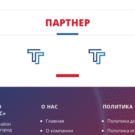
ПАРТНЕР
Ю
О НАС
ПОЛИТИКА
C»
Главная
Политика д
район
 город
О компании
Политика о