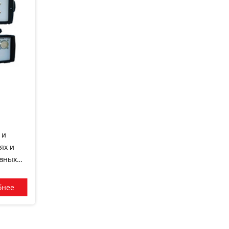
 и
ях и
ивных
бнее