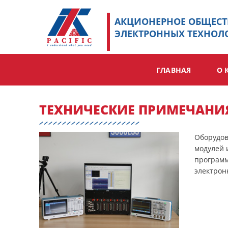
Skip
to
АКЦИОНЕРНОЕ ОБЩЕСТ
content
ЭЛЕКТРОННЫХ ТЕХНОЛО
ГЛАВНАЯ
О 
ТЕХНИЧЕСКИЕ ПРИМЕЧАНИЯ
Оборудов
модулей 
программ
электрон