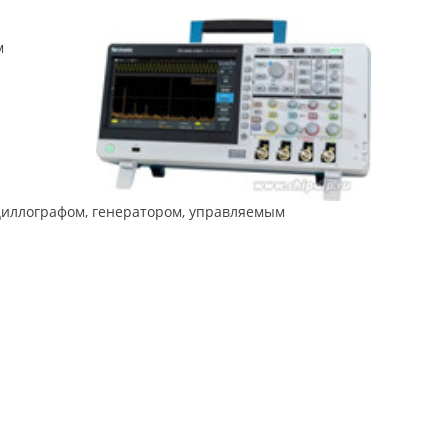
м
сциллографом, генератором, управляемым