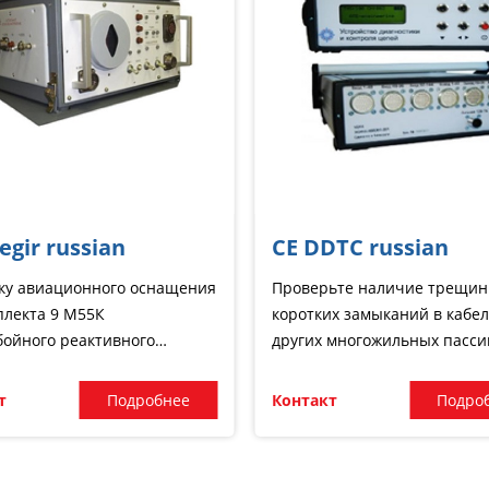
egir russian
CE DDTC russian
ку авиационного оснащения
Проверьте наличие трещин
плекта 9 М55К
коротких замыканий в кабел
бойного реактивного
других многожильных пасс
ерийского комплекса 9
цепях.
« Смерч») путем
т
Подробнее
Контакт
Подро
ического обслуживания
плекта.