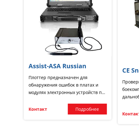
Assist-ASA Russian
CE Sn
Плоттер предназначен для
Провер
обнаружения ошибок в платах и​​
боеком
модулях электронных устройств по
дально
параметрическому методу VI(УИ,
артилл
АСА) путем измерения вольт -
Контакт
Подробнее
К58(РМ
Контак
амперных и импедансных
период
характеристик на полюсах
боеком
элементов и сравнения их с
эталонными характеристиками.