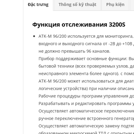
Đặc trưng
Thông số kỹ thuật
Phụ kiện
Функция отслеживания 3200S
ATK-M 96/200 используется для мониторинга
входного и выходного сигнала от -2В до +10В
не должно превышать 96 каналов.
Прибор поддерживает основные функции: Вы
бытовой техники (всех проверяемых узлов, 
неисправного элемента более одного). с п
АТК-М 96/200 может использоваться для диа
логические устройства) при наличии описан
Рабочие процедуры программ управления д
Разрабатывать и редактировать программы 
Осуществляет автоматическое переключение 
ручное переключение встроенного генерато
Осуществляет автоматическую замену подтяг
образованном микросхемой ТТЛ с открытым 