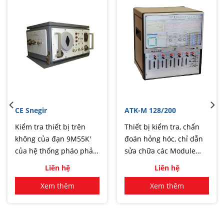
CE Snegir
ATK-M 128/200
Kiểm tra thiết bị trên
Thiết bị kiểm tra, chẩn
không của đạn 9М55К'
đoán hỏng hóc, chỉ dẫn
của hệ thống pháo phản
sửa chữa các Module
lực tầm xa 9К58 (RM
điện tử tương tự - số và
Liên hệ
Liên hệ
“Smerch”) bằng cách bảo
các module điện tử làm
Xem thêm
Xem thêm
dưỡng định kỳ đạn.
việc ở tần số cao (128
kênh - 200 Mhz)